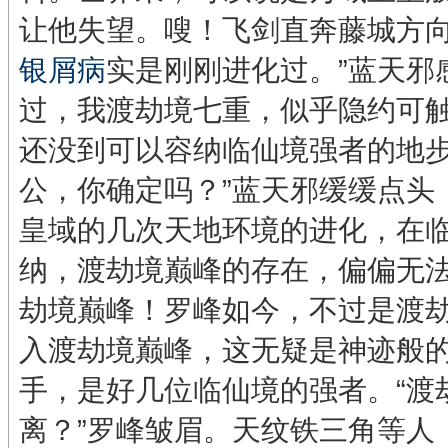
让他失望。嗖！飞剑直奔藤城方向
银屑病
实是刚刚进化过。”蓝天邪
过，我渡劫境七重，似乎隐约可
还没到可以容纳临仙境强者的地步
公，你确定吗？”蓝天邪缓缓点头
皇域的几次天地环境的进化，在
纳，渡劫境巅峰的存在，偏偏无法
劫境巅峰！罗峰如今，不过是渡
入渡劫境巅峰，这无疑是神迹般
手，是好几位临仙境的强者。“渡
离？”罗峰皱眉。天纹铁三角等人