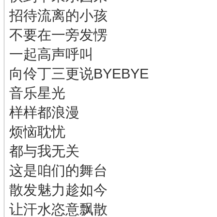
招待流离的小孩
不要在一旁发愣
一起高声呼叫
向伶丁三更说BYEBYE
音乐星光
样样都浪漫
烦恼耽忧
都与我无关
这是咱们的舞台
散发魅力趁如今
让汗水恣意飘散