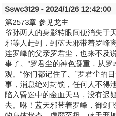
Sswc3t29 - 2024/1/26 12:42:00
第2573章 参见龙主
爷孙两人的身影转眼间便消失于
邪等人赶到，到蓝天邪带着罗峰
连罗峰的父亲罗君尘，也来不及说
事了。”罗君尘的神色凝重，从罗
观。“你们都记住了。”罗君尘的
事，消息绝对封锁，任何人不得泄
陷入昏迷中的金血天马，没有迟
去。咻！蓝天邪带着罗峰，御剑飞
的身体状态，虚弱至极，蓝天邪