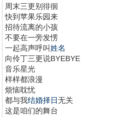
周末三更别徘徊
快到苹果乐园来
招待流离的小孩
不要在一旁发愣
一起高声呼叫
姓名
向伶丁三更说BYEBYE
音乐星光
样样都浪漫
烦恼耽忧
都与我
结婚择日
无关
这是咱们的舞台