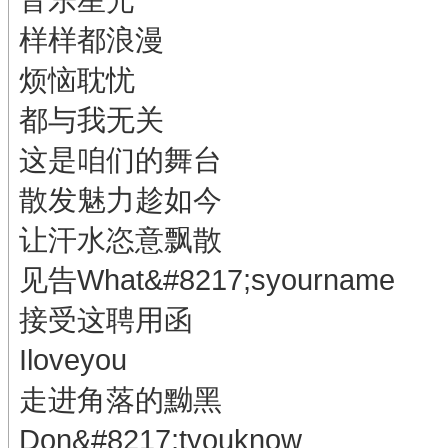
样样都浪漫
烦恼耽忧
都与我无关
这是咱们的舞台
散发魅力趁如今
让汗水恣意飘散
见告What&#8217;syourname
接受这聘用函
Iloveyou
走进角落的黝黑
Don&#8217;tyouknow