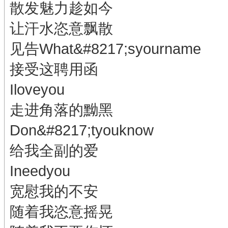
散发魅力趁如今
让汗水恣意飘散
见告What&#8217;syourname
接受这聘用函
Iloveyou
走进角落的黝黑
Don&#8217;tyouknow
给我全副的爱
Ineedyou
宽慰我的不安
随着我恣意摇晃