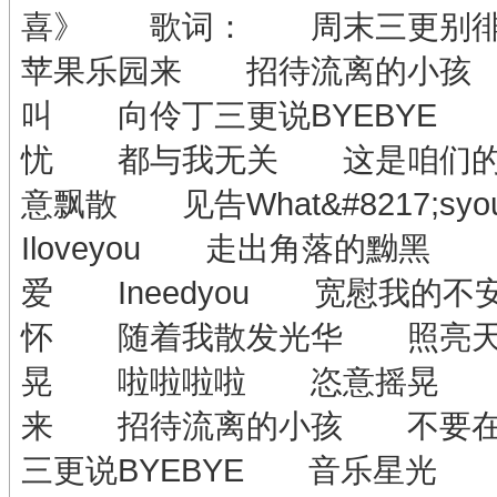
喜》 歌词： 周末三更别
苹果乐园来 招待流离的小孩
叫 向伶丁三更说BYEBY
忧 都与我无关 这是咱们
意飘散 见告What&#8217;
Iloveyou 走出角落的黝黑 Do
爱 Ineedyou 宽慰我
怀 随着我散发光华 照亮
晃 啦啦啦啦 恣意摇晃 
来 招待流离的小孩 不要
三更说BYEBYE 音乐星