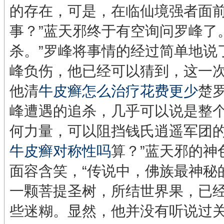
的存在，可是，在临仙境强者面前
事？”蓝天邪终于有空询问罗峰了
杀。”罗峰将事情的经过简单地说
峰负伤，他已经可以猜到，这一
他清
牛皮癣怎么治疗花费更少
楚
峰遭遇的追杀，几乎可以说是整
何力量，可以阻挡钱氏逍遥军团的
牛皮癣对称性吗
算？”蓝天邪的神
面容含笑，“传说中，佛族最神秘
一颗菩提圣树，所结世界果，已经
些迷糊。显然，他并没有听说过