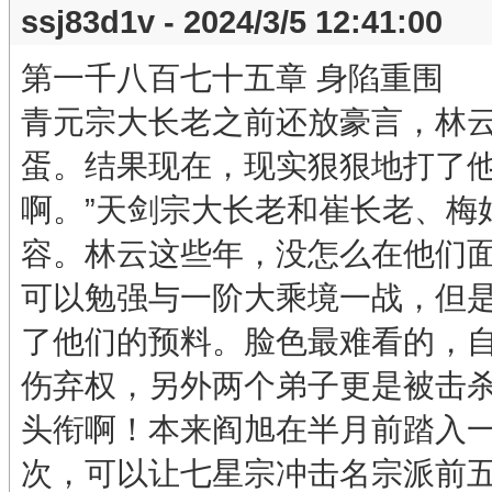
ssj83d1v - 2024/3/5 12:41:00
第一千八百七十五章 身陷重围
青元宗大长老之前还放豪言，林
蛋。结果现在，现实狠狠地打了他
啊。”天剑宗大长老和崔长老、梅
容。林云这些年，没怎么在他们
可以勉强与一阶大乘境一战，但
了他们的预料。脸色最难看的，
伤弃权，另外两个弟子更是被击
头衔啊！本来阎旭在半月前踏入
次，可以让七星宗冲击名宗派前