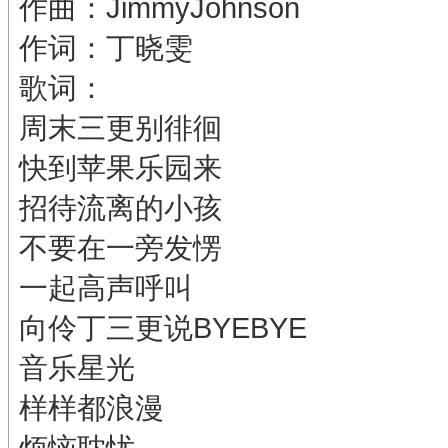
作曲：JimmyJohnson
作词：丁晓雯
歌词：
周末三更别徘徊
快到苹果乐园来
招待流离的小孩
不要在一旁发愣
一起高声呼叫
向伶丁三更说BYEBYE
音乐星光
样样都浪漫
烦恼耽忧