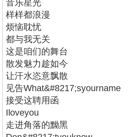
音乐星光
样样都浪漫
烦恼耽忧
都与我无关
这是咱们的舞台
散发魅力趁如今
让汗水恣意飘散
见告What&#8217;syourname
接受这聘用函
Iloveyou
走进角落的黝黑
Don&#8217;tyouknow