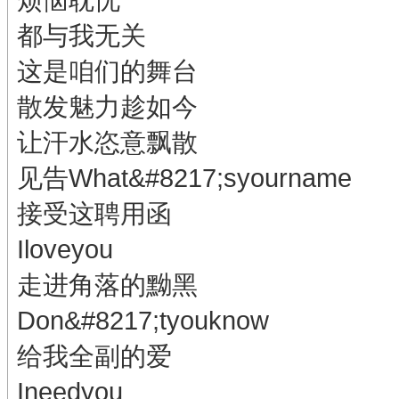
都与我无关
这是咱们的舞台
散发魅力趁如今
让汗水恣意飘散
见告What&#8217;syourname
接受这聘用函
Iloveyou
走进角落的黝黑
Don&#8217;tyouknow
给我全副的爱
Ineedyou